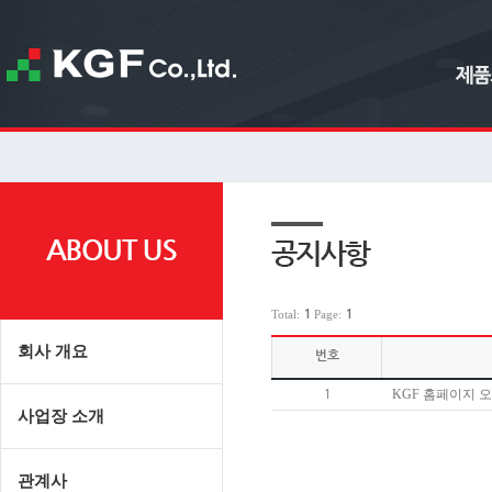
Total:
1
Page:
1
회사개요
번호
KGF홈페이지
1
사업장소개
관계사