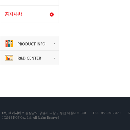
공지사항
(주)케이지에프
경상남도창원시의창구동읍의창대로950
TEL:055-291-3181
F
ⓒ2014KGFCo.,Ltd.AllRightsReserved