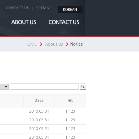
CONTACT US
SITEMAP
HOME
About Us
Notice
Date
Hit
2010.05.31
1,123
2010.05.31
1,123
2010.05.31
1,123
2010.05.31
1,123