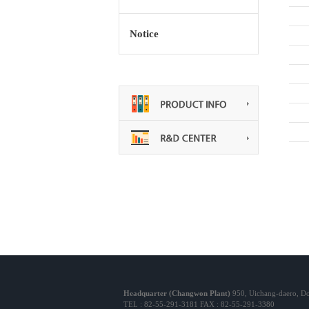
Notice
Headquarter (Changwon Plant)
950, Uichang-daero, D
TEL : 82-55-291-3181 FAX : 82-55-291-3380